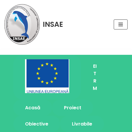
Sari
INSAE
la
conținut
EI
T
R
M
Acasă
Proiect
Obiective
Livrabile