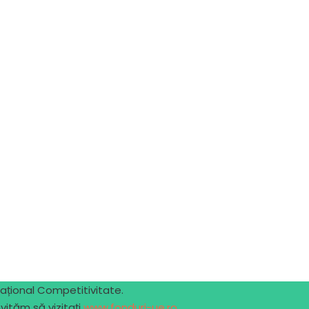
ațional Competitivitate.
vităm să vizitaţi
www.fonduri-ue.ro