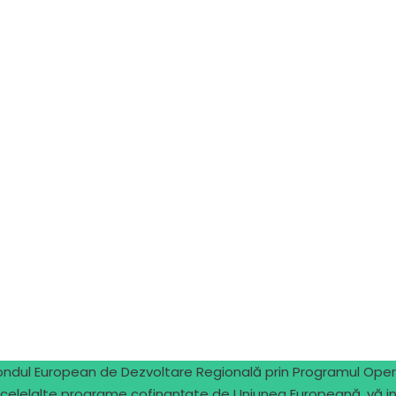
Fondul European de Dezvoltare Regională prin Programul Oper
 celelalte programe cofinanțate de Uniunea Europeană, vă in