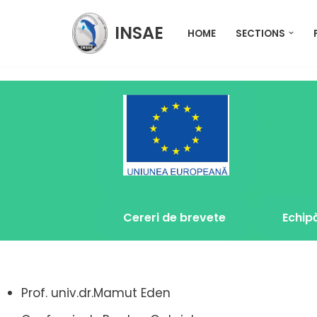
INSAE
HOME
SECTIONS
Sari
la
conținut
Cereri de brevete
Echip
Prof. univ.dr.Mamut Eden