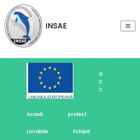
Sari
INSAE
la
conținut
O
C
C
Acasă
proiect
Livrabile
Echipă